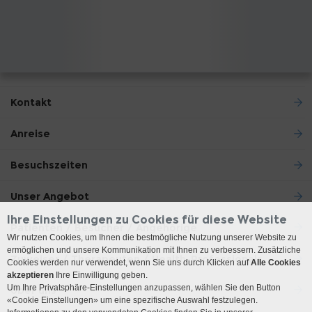
Kontakt
Anreise
Besuchszeiten
Unser Angebot
Ihre Einstellungen zu Cookies für diese Website
Patienten / Besucher / Angehörige
Wir nutzen Cookies, um Ihnen die bestmögliche Nutzung unserer Website zu
ermöglichen und unsere Kommunikation mit Ihnen zu verbessern. Zusätzliche
Zuweiser / Therapeuten / Health-Professionals
Cookies werden nur verwendet, wenn Sie uns durch Klicken auf
Alle Cookies
akzeptieren
Ihre Einwilligung geben.
Um Ihre Privatsphäre-Einstellungen anzupassen, wählen Sie den Button
Über uns
«Cookie Einstellungen» um eine spezifische Auswahl festzulegen.