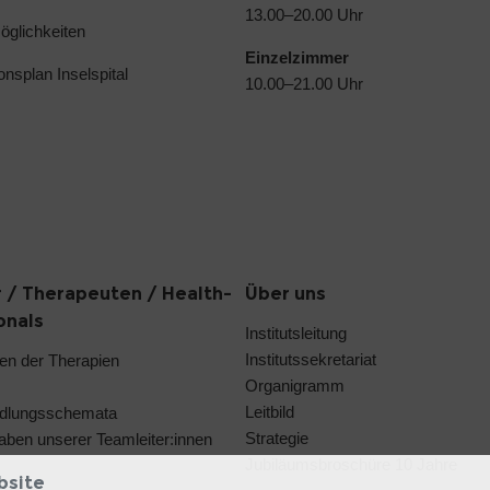
13.00–20.00 Uhr
glichkeiten
Einzelzimmer
ionsplan Inselspital
10.00–21.00 Uhr
 / Therapeuten / Health-
Über uns
onals
Institutsleitung
Institutssekretariat
en der Therapien
Organigramm
Leitbild
dlungsschemata
Strategie
aben unserer Teamleiter:innen
Jubiläumsbroschüre 10 Jahre
bsite