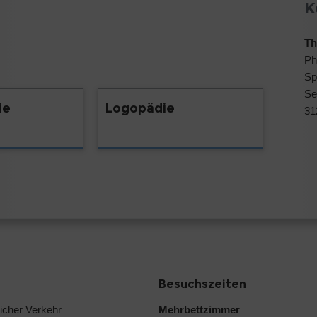
K
Th
Ph
Sp
Se
ie
Logopädie
31
Besuchszeiten
licher Verkehr
Mehrbettzimmer