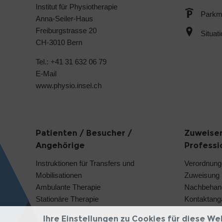
Institut für Physiotherapie
Parkmö
Anna-Seiler-Haus
Freiburgstrasse 20
Situat
CH-3010 Bern
Tel.: +41 31 632 06 79
E-Mail
www.physio.insel.ch
Patienten / Besucher /
Zuweiser
Angehörige
Professi
Instruktionen für Transfers und
Verordnung
Mobilisationen
Zuweisung
Ambulante Therapie
Nachbehan
Stationäre Therapie
Kontaktang
Ihre Einstellungen zu Cookies für diese We