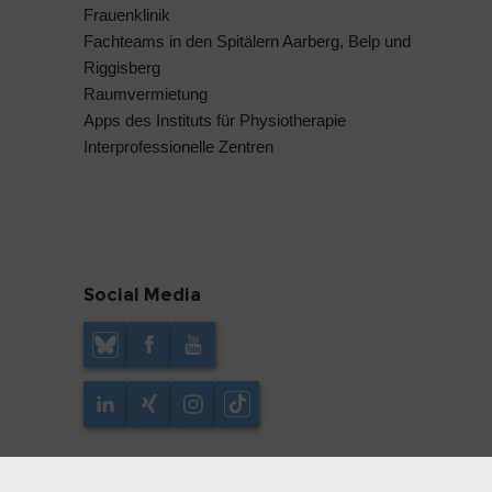
Frauenklinik
Fachteams in den Spitälern Aarberg, Belp und
Riggisberg
Raumvermietung
Apps des Instituts für Physiotherapie
Interprofessionelle Zentren
Social Media