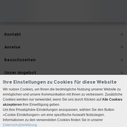
Kontakt
Anreise
Besuchszeiten
Unser Angebot
Ihre Einstellungen zu Cookies für diese Website
Patienten / Besucher / Angehörige
Wir nutzen Cookies, um Ihnen die bestmögliche Nutzung unserer Website zu
ermöglichen und unsere Kommunikation mit Ihnen zu verbessern. Zusätzliche
Zuweiser / Therapeuten / Health-Professionals
Cookies werden nur verwendet, wenn Sie uns durch Klicken auf
Alle Cookies
akzeptieren
Ihre Einwilligung geben.
Um Ihre Privatsphäre-Einstellungen anzupassen, wählen Sie den Button
Über uns
«Cookie Einstellungen» um eine spezifische Auswahl festzulegen.
Informationen zu den verwendeten Cookies finden Sie in unserer
Social Media
Datenschutzerklärung.