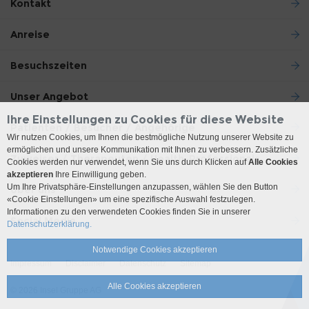
Kontakt
Anreise
Besuchszeiten
Unser Angebot
Ihre Einstellungen zu Cookies für diese Website
Patienten / Besucher / Angehörige
Wir nutzen Cookies, um Ihnen die bestmögliche Nutzung unserer Website zu
ermöglichen und unsere Kommunikation mit Ihnen zu verbessern. Zusätzliche
Zuweiser / Therapeuten / Health-Professionals
Cookies werden nur verwendet, wenn Sie uns durch Klicken auf
Alle Cookies
akzeptieren
Ihre Einwilligung geben.
Um Ihre Privatsphäre-Einstellungen anzupassen, wählen Sie den Button
Über uns
«Cookie Einstellungen» um eine spezifische Auswahl festzulegen.
Informationen zu den verwendeten Cookies finden Sie in unserer
Social Media
Datenschutzerklärung.
Notwendige Cookies akzeptieren
Impressum
Disclaimer
Datenschutz
Sitemap
Alle Cookies akzeptieren
© 2026 Insel Gruppe AG