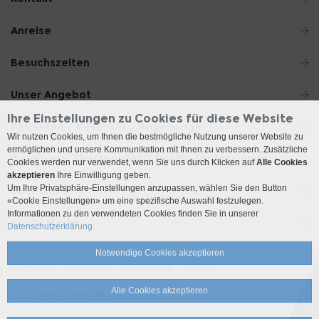
Anreise
Besuchszeiten
Unser Angebot
Ihre Einstellungen zu Cookies für diese Website
Patienten / Besucher / Angehörige
Wir nutzen Cookies, um Ihnen die bestmögliche Nutzung unserer Website zu
ermöglichen und unsere Kommunikation mit Ihnen zu verbessern. Zusätzliche
Zuweiser / Therapeuten / Health-Professionals
Cookies werden nur verwendet, wenn Sie uns durch Klicken auf
Alle Cookies
akzeptieren
Ihre Einwilligung geben.
Um Ihre Privatsphäre-Einstellungen anzupassen, wählen Sie den Button
Über uns
«Cookie Einstellungen» um eine spezifische Auswahl festzulegen.
Informationen zu den verwendeten Cookies finden Sie in unserer
Social Media
Datenschutzerklärung.
Notwendige Cookies akzeptieren
Impressum
Disclaimer
Datenschutz
Sitemap
Alle Cookies akzeptieren
© 2026 Insel Gruppe AG