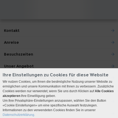
Kontakt
Anreise
Besuchszeiten
Unser Angebot
Ihre Einstellungen zu Cookies für diese Website
Patienten / Besucher / Angehörige
Wir nutzen Cookies, um Ihnen die bestmögliche Nutzung unserer Website zu
ermöglichen und unsere Kommunikation mit Ihnen zu verbessern. Zusätzliche
Zuweiser / Therapeuten / Health-Professionals
Cookies werden nur verwendet, wenn Sie uns durch Klicken auf
Alle Cookies
akzeptieren
Ihre Einwilligung geben.
Um Ihre Privatsphäre-Einstellungen anzupassen, wählen Sie den Button
Über uns
«Cookie Einstellungen» um eine spezifische Auswahl festzulegen.
Informationen zu den verwendeten Cookies finden Sie in unserer
Social Media
Datenschutzerklärung.