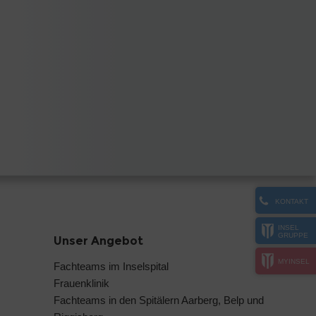
KONTAKT
INSEL
GRUPPE
Unser Angebot
MYINSEL
Fachteams im Inselspital
Frauenklinik
Fachteams in den Spitälern Aarberg, Belp und