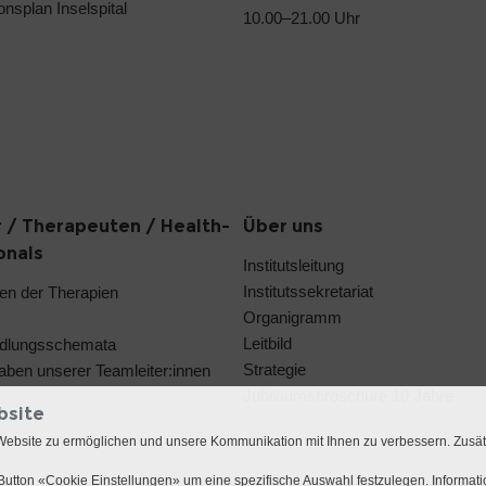
ionsplan Inselspital
10.00–21.00 Uhr
 / Therapeuten / Health-
Über uns
onals
Institutsleitung
Institutssekretariat
en der Therapien
Organigramm
Leitbild
dlungsschemata
Strategie
aben unserer Teamleiter:innen
Jubiläumsbroschüre 10 Jahre
bsite
Website zu ermöglichen und unsere Kommunikation mit Ihnen zu verbessern. Zusä
utton «Cookie Einstellungen» um eine spezifische Auswahl festzulegen. Informat