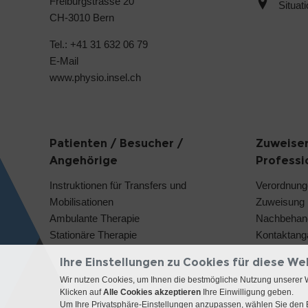
Freiburgstrasse 20
Situat
CH-3010 Bern
Tel.: +41 31 632 06 79
E-Mail
www.physio.insel.ch
Patienten / Besucher /
Zuweiser
Angehörige
Professi
Instruktionen für Transfers und
Verordnung
Mobilisationen
Zuweisung
Ambulante Therapie
Nachbehan
Stationäre Therapie
Kontaktang
Ihre Einstellungen zu Cookies für diese We
Wir nutzen Cookies, um Ihnen die bestmögliche Nutzung unserer 
Klicken auf
Alle Cookies akzeptieren
Ihre Einwilligung geben.
Um Ihre Privatsphäre-Einstellungen anzupassen, wählen Sie den B