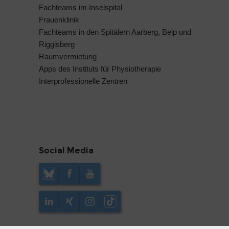
Fachteams im Inselspital
Frauenklinik
Fachteams in den Spitälern Aarberg, Belp und
Riggisberg
Raumvermietung
Apps des Instituts für Physiotherapie
Interprofessionelle Zentren
Social Media