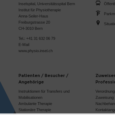
Inselspital, Universitätsspital Bern
Öffent
Institut für Physiotherapie
Parkmö
Anna-Seiler-Haus
Freiburgstrasse 20
Situat
CH-3010 Bern
Tel.: +41 31 632 06 79
E-Mail
www.physio.insel.ch
Patienten / Besucher /
Zuweiser
Angehörige
Professi
Instruktionen für Transfers und
Verordnung
Mobilisationen
Zuweisung
Ambulante Therapie
Nachbehan
Stationäre Therapie
Kontaktang