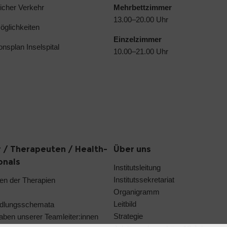
licher Verkehr
Mehrbettzimmer
13.00–20.00 Uhr
glichkeiten
Einzelzimmer
ionsplan Inselspital
10.00–21.00 Uhr
 / Therapeuten / Health-
Über uns
onals
Institutsleitung
Institutssekretariat
en der Therapien
Organigramm
Leitbild
dlungsschemata
Strategie
aben unserer Teamleiter:innen