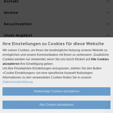
Kontakt
Anreise
Besuchszeiten
Unser Angebot
Ihre Einstellungen zu Cookies für diese Website
Patienten / Besucher / Angehörige
Wir nutzen Cookies, um Ihnen die bestmögliche Nutzung unserer Website zu
ermöglichen und unsere Kommunikation mit Ihnen zu verbessern. Zusätzliche
Zuweiser / Therapeuten / Health-Professionals
Cookies werden nur verwendet, wenn Sie uns durch Klicken auf
Alle Cookies
akzeptieren
Ihre Einwilligung geben.
Um Ihre Privatsphäre-Einstellungen anzupassen, wählen Sie den Button
Über uns
«Cookie Einstellungen» um eine spezifische Auswahl festzulegen.
Informationen zu den verwendeten Cookies finden Sie in unserer
Social Media
Datenschutzerklärung.
Notwendige Cookies akzeptieren
Impressum
Disclaimer
Datenschutz
Sitemap
Alle Cookies akzeptieren
© 2026 Insel Gruppe AG