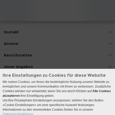
Kontakt
Anreise
Besuchszeiten
Unser Angebot
Ihre Einstellungen zu Cookies für diese Website
Patienten / Besucher / Angehörige
Wir nutzen Cookies, um Ihnen die bestmögliche Nutzung unserer Website zu
ermöglichen und unsere Kommunikation mit Ihnen zu verbessern. Zusätzliche
Zuweiser / Therapeuten / Health-Professionals
Cookies werden nur verwendet, wenn Sie uns durch Klicken auf
Alle Cookies
akzeptieren
Ihre Einwilligung geben.
Um Ihre Privatsphäre-Einstellungen anzupassen, wählen Sie den Button
Über uns
«Cookie Einstellungen» um eine spezifische Auswahl festzulegen.
Informationen zu den verwendeten Cookies finden Sie in unserer
Social Media
Datenschutzerklärung.