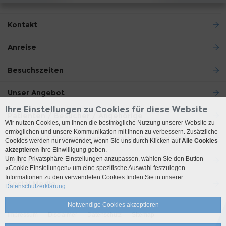
Kontakt
Anreise
Besuchszeiten
Unser Angebot
Ihre Einstellungen zu Cookies für diese Website
Patienten / Besucher / Angehörige
Wir nutzen Cookies, um Ihnen die bestmögliche Nutzung unserer Website zu
ermöglichen und unsere Kommunikation mit Ihnen zu verbessern. Zusätzliche
Zuweiser / Therapeuten / Health-Professionals
Cookies werden nur verwendet, wenn Sie uns durch Klicken auf
Alle Cookies
akzeptieren
Ihre Einwilligung geben.
Um Ihre Privatsphäre-Einstellungen anzupassen, wählen Sie den Button
Über uns
«Cookie Einstellungen» um eine spezifische Auswahl festzulegen.
Informationen zu den verwendeten Cookies finden Sie in unserer
Social Media
Datenschutzerklärung.
Notwendige Cookies akzeptieren
Impressum
Disclaimer
Datenschutz
Sitemap