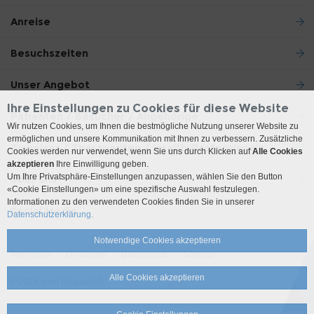
Anreise
Besuchszeiten
Unser Angebot
Ihre Einstellungen zu Cookies für diese Website
Patienten / Besucher / Angehörige
Wir nutzen Cookies, um Ihnen die bestmögliche Nutzung unserer Website zu
ermöglichen und unsere Kommunikation mit Ihnen zu verbessern. Zusätzliche
Zuweiser / Therapeuten / Health-Professionals
Cookies werden nur verwendet, wenn Sie uns durch Klicken auf
Alle Cookies
akzeptieren
Ihre Einwilligung geben.
Um Ihre Privatsphäre-Einstellungen anzupassen, wählen Sie den Button
Über uns
«Cookie Einstellungen» um eine spezifische Auswahl festzulegen.
Informationen zu den verwendeten Cookies finden Sie in unserer
Social Media
Datenschutzerklärung.
Notwendige Cookies akzeptieren
Impressum
Disclaimer
Datenschutz
Sitemap
Alle Cookies akzeptieren
© 2026 Insel Gruppe AG