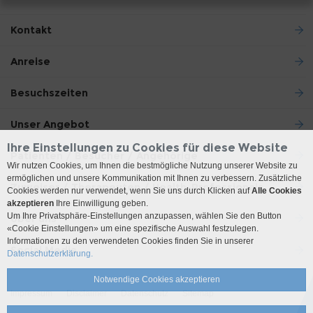
Kontakt
Anreise
Besuchszeiten
Unser Angebot
Ihre Einstellungen zu Cookies für diese Website
Patienten / Besucher / Angehörige
Wir nutzen Cookies, um Ihnen die bestmögliche Nutzung unserer Website zu
ermöglichen und unsere Kommunikation mit Ihnen zu verbessern. Zusätzliche
Zuweiser / Therapeuten / Health-Professionals
Cookies werden nur verwendet, wenn Sie uns durch Klicken auf
Alle Cookies
akzeptieren
Ihre Einwilligung geben.
Um Ihre Privatsphäre-Einstellungen anzupassen, wählen Sie den Button
Über uns
«Cookie Einstellungen» um eine spezifische Auswahl festzulegen.
Informationen zu den verwendeten Cookies finden Sie in unserer
Social Media
Datenschutzerklärung.
Notwendige Cookies akzeptieren
Impressum
Disclaimer
Datenschutz
Sitemap