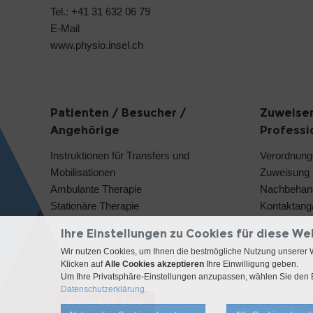
Tel.: +41 31 632 06 79
E-Mail
www.physio.insel.ch
Patienten / Besucher /
Zuweiser
Angehörige
Professi
Instruktionen für Transfers und
Verordnung
Mobilisationen
Zuweisung
Ambulante Therapie
Nachbehan
Stationäre Therapie
Kontaktang
Ihre Einstellungen zu Cookies für diese We
Wir nutzen Cookies, um Ihnen die bestmögliche Nutzung unserer 
Klicken auf
Alle Cookies akzeptieren
Ihre Einwilligung geben.
Um Ihre Privatsphäre-Einstellungen anzupassen, wählen Sie den B
Datenschutzerklärung.
NOTFALL 24H
Impressum
Disclai