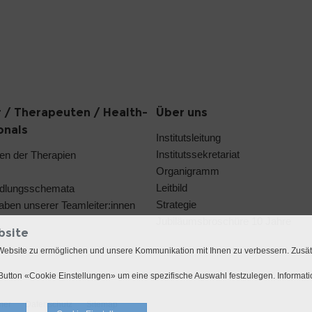
 / Therapeuten / Health-
Über uns
onals
Institutsleitung
Institutssekretariat
en der Therapien
Organigramm
Leitbild
dlungsschemata
Strategie
aben unserer Teamleiter:innen
Jubiläumsbroschüre 10 Jahre
bsite
Website zu ermöglichen und unsere Kommunikation mit Ihnen zu verbessern. Zusä
utton «Cookie Einstellungen» um eine spezifische Auswahl festzulegen. Informat
mer
Datenschutz
Sitemap