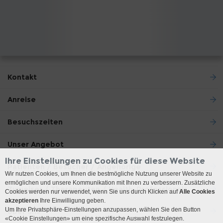
Kontakt
Anreise
Besuchszeiten
Unser Angebot
Ihre Einstellungen zu Cookies für diese Website
Patienten / Besucher / Angehörige
Wir nutzen Cookies, um Ihnen die bestmögliche Nutzung unserer Website zu
ermöglichen und unsere Kommunikation mit Ihnen zu verbessern. Zusätzliche
Zuweiser / Therapeuten / Health-Professionals
Cookies werden nur verwendet, wenn Sie uns durch Klicken auf
Alle Cookies
akzeptieren
Ihre Einwilligung geben.
Um Ihre Privatsphäre-Einstellungen anzupassen, wählen Sie den Button
Über uns
«Cookie Einstellungen» um eine spezifische Auswahl festzulegen.