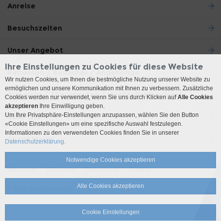
Anreise
Besuchszeiten
Unser Angebot
Ihre Einstellungen zu Cookies für diese Website
Patienten / Besucher / Angehörige
Wir nutzen Cookies, um Ihnen die bestmögliche Nutzung unserer Website zu
ermöglichen und unsere Kommunikation mit Ihnen zu verbessern. Zusätzliche
Zuweiser / Therapeuten / Health-Professionals
Cookies werden nur verwendet, wenn Sie uns durch Klicken auf
Alle Cookies
akzeptieren
Ihre Einwilligung geben.
Um Ihre Privatsphäre-Einstellungen anzupassen, wählen Sie den Button
Über uns
«Cookie Einstellungen» um eine spezifische Auswahl festzulegen.
Informationen zu den verwendeten Cookies finden Sie in unserer
Social Media
Datenschutzerklärung.
Notwendige Cookies akzeptieren
Impressum
Disclaimer
Datenschutz
Sitemap
Alle Cookies akzeptieren
© 2026 Insel Gruppe AG
Cookie Einstellungen