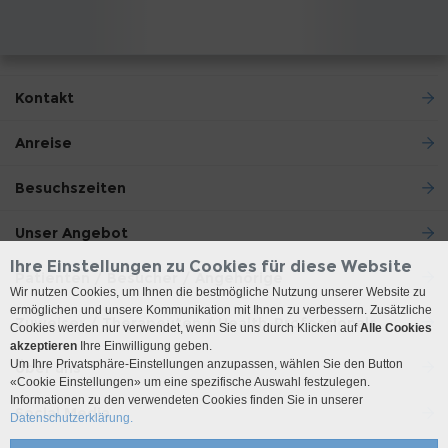
Kontakt
Anreise
Besuchszeiten
Unser Angebot
Ihre Einstellungen zu Cookies für diese Website
Patienten / Besucher / Angehörige
Wir nutzen Cookies, um Ihnen die bestmögliche Nutzung unserer Website zu
ermöglichen und unsere Kommunikation mit Ihnen zu verbessern. Zusätzliche
Zuweiser / Therapeuten / Health-Professionals
Cookies werden nur verwendet, wenn Sie uns durch Klicken auf
Alle Cookies
akzeptieren
Ihre Einwilligung geben.
Um Ihre Privatsphäre-Einstellungen anzupassen, wählen Sie den Button
Über uns
«Cookie Einstellungen» um eine spezifische Auswahl festzulegen.
Informationen zu den verwendeten Cookies finden Sie in unserer
Social Media
Datenschutzerklärung.